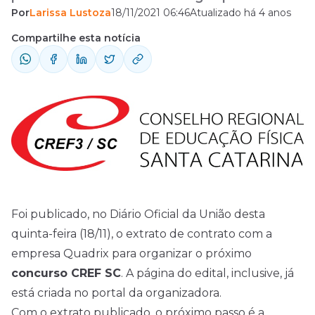
Por
Larissa Lustoza
18/11/2021 06:46
Atualizado há 4 anos
fundamental, médio e superior.
Compartilhe esta notícia
Foi publicado, no Diário Oficial da União desta
quinta-feira (18/11), o extrato de contrato com a
empresa Quadrix para organizar o próximo
concurso CREF SC
. A página do
edital
, inclusive, já
está criada no portal da organizadora.
Com o extrato publicado, o próximo passo é a