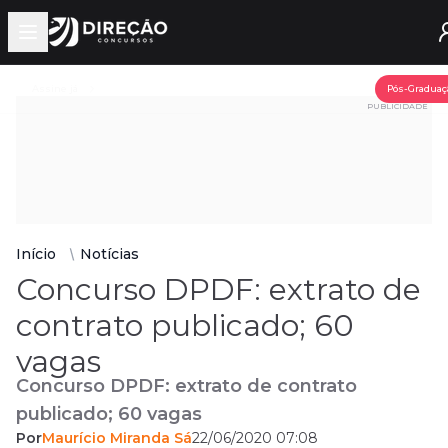
Open main menu
Assine já
Pós-Graduaç
PUBLICIDADE
Início
Notícias
Concurso DPDF: extrato de
contrato publicado; 60
vagas
Concurso DPDF: extrato de contrato
publicado; 60 vagas
Por
Maurício Miranda Sá
22/06/2020 07:08