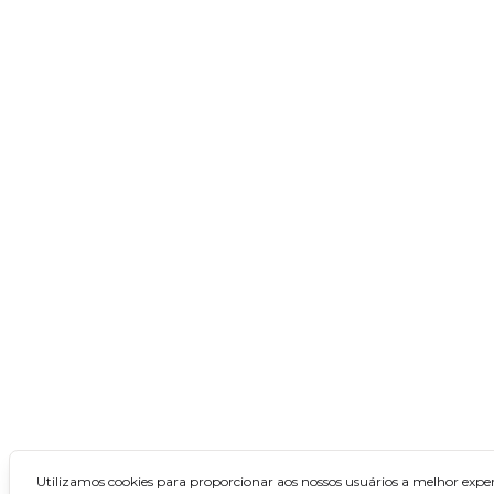
Concursos no Nordeste
Alagoas
Bahia
Ceará
Maranhão
Paraíba
Pernambuco
Piauí
Rio Grande do Norte
Sergipe
Concursos no Norte
Utilizamos cookies para proporcionar aos nossos usuários a melhor exper