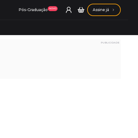
NOVO
Pós-Graduação
Assine já
PUBLICIDADE
ação Getúlio Vargas
ação Carlos Chagas
Conheça nossas assinaturas
Conheça nossas assinaturas