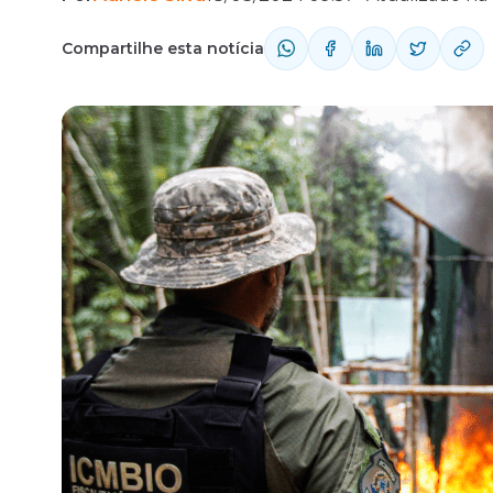
Compartilhe esta notícia
Fale com o time comercial