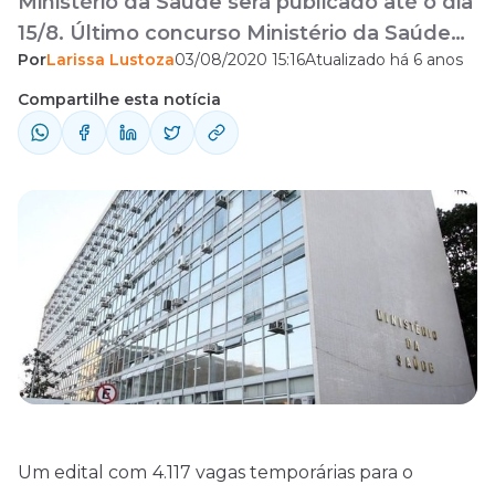
Ministério da Saúde será publicado até o dia
15/8. Último concurso Ministério da Saúde
Por
Larissa Lustoza
03/08/2020 15:16
Atualizado há 6 anos
ocorreu em 2013.
Compartilhe esta notícia
Um
edital
com
4.117 vagas temporárias para o