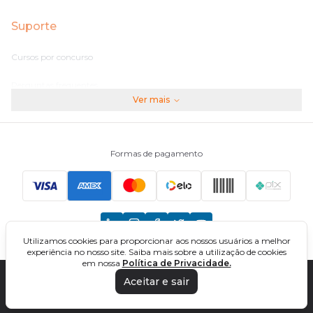
Suporte
Cursos por concurso
Perguntas frequentes
Ver mais
Assinaturas
Fale conosco
Formas de pagamento
Principais Concursos
CNU
Utilizamos cookies para proporcionar aos nossos usuários a melhor
TCU
experiência no nosso site. Saiba mais sobre a utilização de cookies
em nossa
Política de Privacidade.
EBSERH
Aceitar e sair
DIREÇÃO CONCURSOS - CURSOS ONLINE PARA CONCURSOS. TODOS OS
DIREITOS RESERVADOS. CNPJ: 32.161.525/0001-03
Banco do Brasil