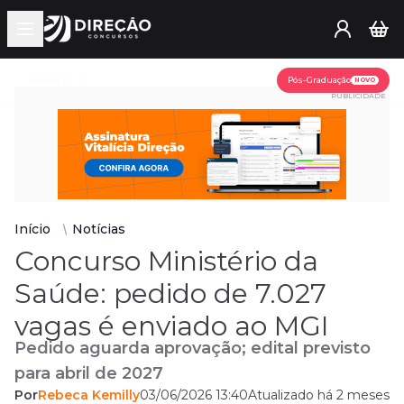
Open main menu
Assine já
Pós-Graduação
NOVO
PUBLICIDADE
Início
Notícias
Concurso Ministério da
Saúde: pedido de 7.027
vagas é enviado ao MGI
Pedido aguarda aprovação; edital previsto
para abril de 2027
Por
Rebeca Kemilly
03/06/2026 13:40
Atualizado há 2 meses