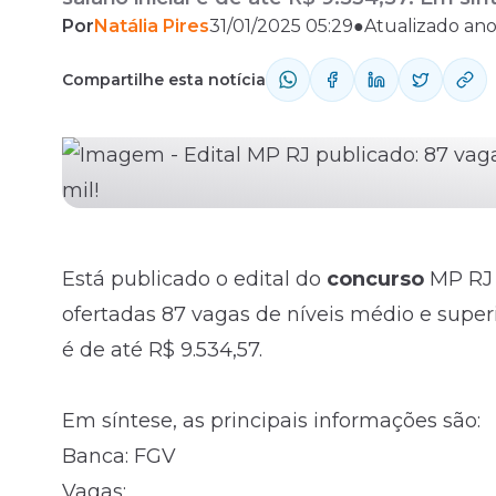
Por
Natália Pires
31/01/2025 05:29
●
Atualizado an
Banca: FGV Vagas: Analista: 32 Técnico: 5
Fale com o time comercial
Escolaridade: Analista: Nível ...
Compartilhe esta notícia
Está publicado o
edital
do
concurso
MP RJ (
ofertadas 87 vagas de níveis médio e superio
é de até R$ 9.534,57.
Em síntese, as principais informações são:
Banca: FGV
Vagas: