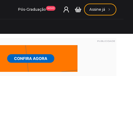
NOVO
Pós-Graduação
Assine já
PUBLICIDADE
ação Getúlio Vargas
ação Carlos Chagas
Conheça nossas assinaturas
Conheça nossas assinaturas