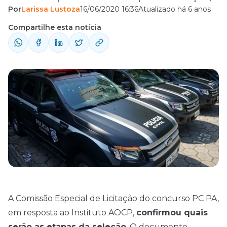
Por
Larissa Lustoza
16/06/2020 16:36
Atualizado há 6 anos
entre outros pontos. Confira!
Compartilhe esta notícia
A Comissão Especial de Licitação do concurso PC PA,
em resposta ao Instituto AOCP,
confirmou quais
serão as etapas da seleção
. O documento,