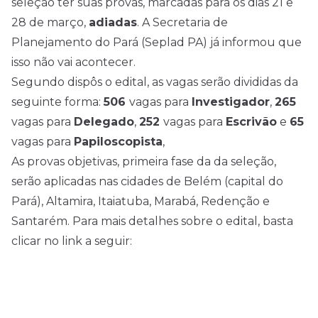
seleção ter suas provas, marcadas para os dias 21 e
28 de março,
adiadas
. A Secretaria de
Planejamento do Pará (Seplad PA) já informou que
isso não vai acontecer.
Segundo dispôs o edital, as vagas serão divididas da
seguinte forma:
506
vagas para
Investigador
,
265
vagas para
Delegado
,
252
vagas para
Escrivão
e
65
vagas para
Papiloscopista
,
As provas objetivas, primeira fase da da seleção,
serão aplicadas nas cidades de Belém (capital do
Pará), Altamira, Itaiatuba, Marabá, Redenção e
Santarém. Para mais detalhes sobre o edital, basta
clicar no link a seguir:
Todos os