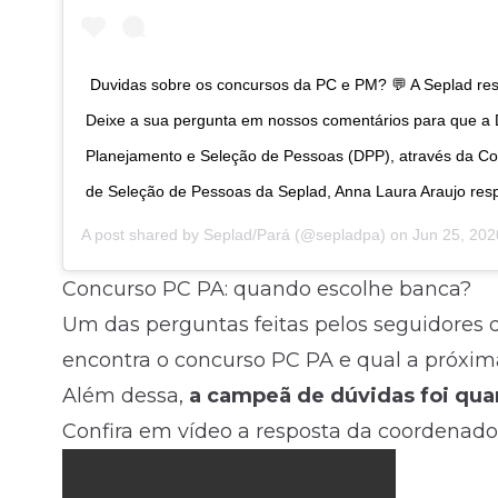
⁣ Duvidas sobre os concursos da PC e PM? 💬 A Seplad re
Deixe a sua pergunta em nossos comentários para que a D
Planejamento e Seleção de Pessoas (DPP), através da C
de Seleção de Pessoas da Seplad, Anna Laura Araujo res
A post shared by
Seplad/Pará
(@sepladpa) on
Jun 25, 2020 a
Concurso PC PA: quando escolhe banca?
Um das perguntas feitas pelos seguidores 
encontra o concurso PC PA e qual a próxim
Além dessa,
a campeã de dúvidas foi qua
Confira em vídeo a resposta da coordenado