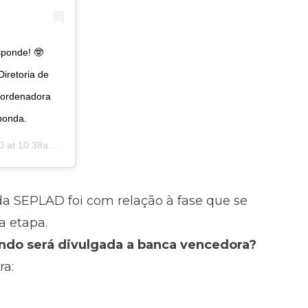
sponde! 🤓
iretoria de
oordenadora
ponda.
t 10:38am PDT
da SEPLAD foi com relação à fase que se
a etapa.
ndo será divulgada a banca vencedora?
ra: