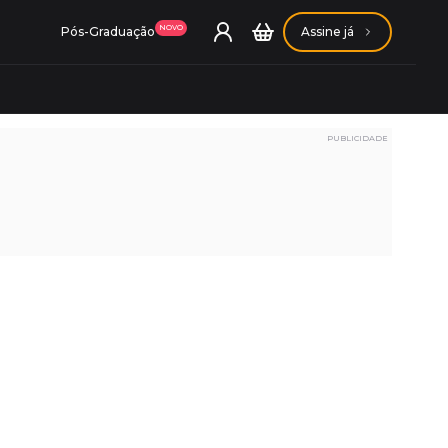
NOVO
Pós-Graduação
Assine já
PUBLICIDADE
ação Getúlio Vargas
ação Carlos Chagas
Conheça nossas assinaturas
Conheça nossas assinaturas