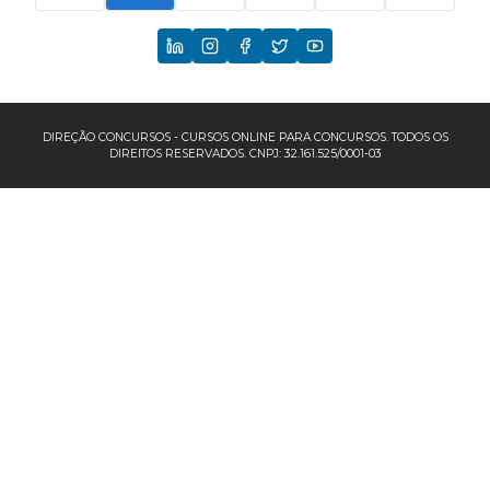
CNU
TCU
EBSERH
DIREÇÃO CONCURSOS - CURSOS ONLINE PARA CONCURSOS. TODOS OS
DIREITOS RESERVADOS. CNPJ: 32.161.525/0001-03
Banco do Brasil
TJSP
INSS
Concursos por localização
Concursos no Sudeste
Espírito Santo
Minas Gerais