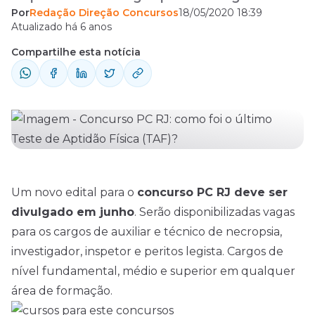
Por
Redação Direção Concursos
18/05/2020 18:39
auxiliar e técnico de necropsia, investigador,
Atualizado há 6 anos
inspetor e peritos legista. Cargos de nível
Compartilhe esta notícia
fundamental, médio e superior em
qualquer área de formação. Ao todo, serão
817 vagas divididas da seguinte forma:
Inspetor: 597 vagas; Investigador: ...
Um novo
edital
para o
concurso PC RJ
deve ser
divulgado em junho
. Serão disponibilizadas vagas
para os cargos de auxiliar e técnico de necropsia,
investigador, inspetor e peritos legista. Cargos de
nível fundamental, médio e superior em qualquer
área de formação.