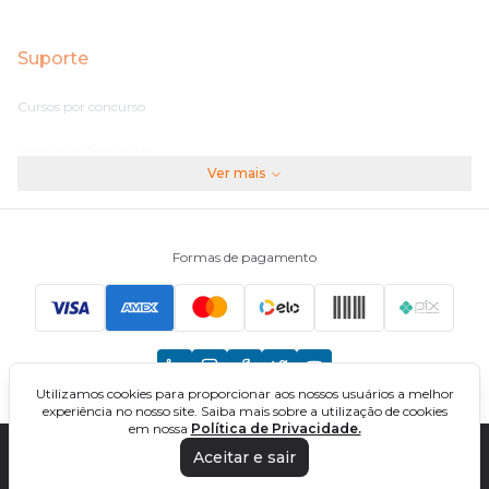
Suporte
Cursos por concurso
Perguntas frequentes
Ver mais
Assinaturas
Fale conosco
Formas de pagamento
Principais Concursos
CNU
Utilizamos cookies para proporcionar aos nossos usuários a melhor
TCU
experiência no nosso site. Saiba mais sobre a utilização de cookies
em nossa
Política de Privacidade.
EBSERH
Aceitar e sair
DIREÇÃO CONCURSOS - CURSOS ONLINE PARA CONCURSOS. TODOS OS
DIREITOS RESERVADOS. CNPJ: 32.161.525/0001-03