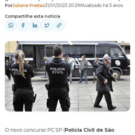
Por
Juliane Freitas
31/01/2023 20:29
Atualizado há 3 anos
de dois novos editais, com a mesma
quantidade de vagas! A informação foi
Compartilhe esta notícia
repassada pelo delegado-geral, Artur José
Dian, durante entrevista nesta terça-feira, 31
de janeiro. De acordo com Dian, a realização
dos certames ...
O novo concurso PC SP (
Polícia Civil de São