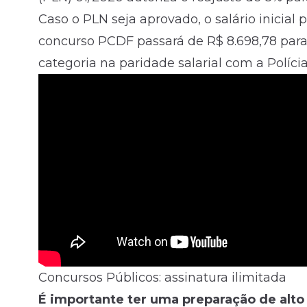
Caso o PLN seja aprovado, o salário inicial 
concurso PCDF passará de R$ 8.698,78 para 
categoria na
paridade salarial com a Políci
Concursos Públicos: assinatura ilimitada
É importante ter uma preparação de alto