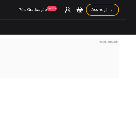
NOVO
Pós-Graduação
Assine já
PUBLICIDADE
ação Getúlio Vargas
ação Carlos Chagas
Conheça nossas assinaturas
Conheça nossas assinaturas