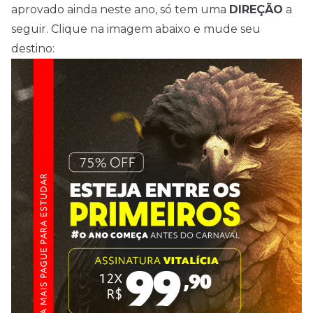
aprovado ainda neste ano, só tem uma
DIREÇÃO
a
seguir. Clique na imagem abaixo e mude seu
destino: