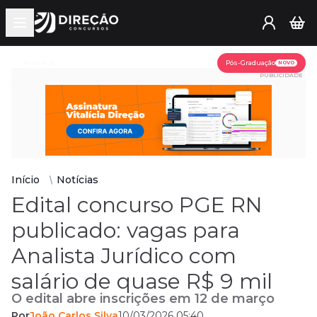
Open main menu
Assine já
Pós-Graduação
NOVO
PUBLICIDADE
Início
Notícias
Edital concurso PGE RN
publicado: vagas para
Analista Jurídico com
salário de quase R$ 9 mil
O edital abre inscrições em 12 de março
Por
João Carlos Silva
10/03/2026 05:40