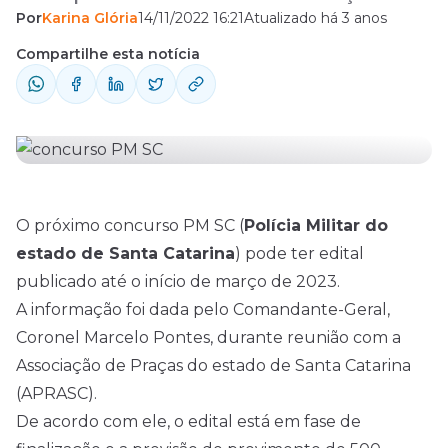
Por
Karina Glória
14/11/2022 16:21
Atualizado há 3 anos
2023. A informação foi dada pelo
Comandante-Geral, Coronel Marcelo
Compartilhe esta notícia
Pontes, durante reunião com a Associação
de Praças do estado de Santa Catarina
(APRASC). De acordo com ele, o edital está
em fase de finalização ...
O próximo concurso PM SC (
Polícia Militar do
estado de Santa Catarina
) pode ter
edital
publicado até o início de março de 2023.
A informação foi dada pelo Comandante-Geral,
Coronel Marcelo Pontes, durante reunião com a
Associação de Praças do estado de Santa Catarina
(APRASC).
De acordo com ele, o edital está em fase de