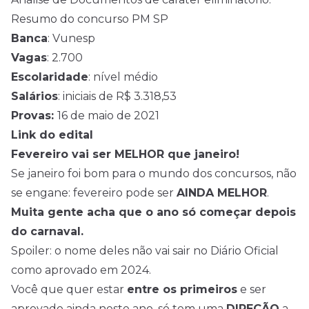
Resumo do concurso PM SP
Banca
: Vunesp
Vagas
: 2.700
Escolaridade
: nível médio
Salários
: iniciais de R$ 3.318,53
Provas:
16 de maio de 2021
Link do edital
Fevereiro vai ser MELHOR que janeiro!
Se janeiro foi bom para o mundo dos concursos, não
se engane: fevereiro pode ser
AINDA MELHOR
.
Muita gente acha que o ano só começar depois
do carnaval.
Spoiler: o nome deles não vai sair no Diário Oficial
como aprovado em 2024.
Você que quer estar
entre os primeiros
e ser
aprovado ainda neste ano, só tem uma
DIREÇÃO
a