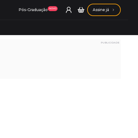
NOVO
Pós-Graduação
Assine já
PUBLICIDADE
ação Getúlio Vargas
ação Carlos Chagas
Conheça nossas assinaturas
Conheça nossas assinaturas