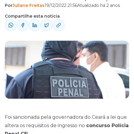
Por
Juliane Freitas
19/12/2022 21:56
Atualizado há 2 anos
ocorreu em Diário Oficial nesta segunda-
feira, 19 de dezembro, a Lei nº 18.269, e
Compartilhe esta notícia
altera os requisitos de ingresso na Polícia
Penal do Ceará, estabelecidos pela Lei nº
17.388. O principal requisito alterado foi em
relação ...
Foi sancionada pela governadora do Ceará a lei que
altera os requisitos de ingresso no
concurso
Polícia
Penal CE
!