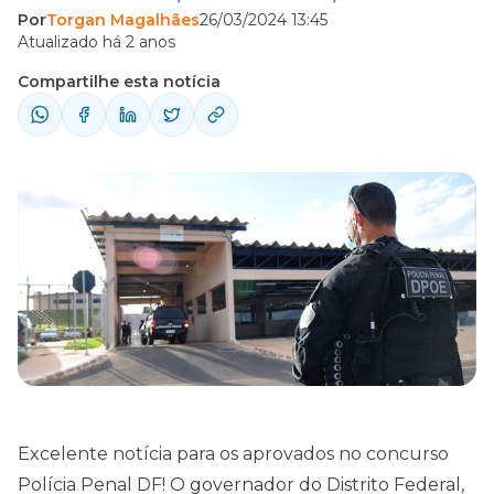
Por
Torgan Magalhães
26/03/2024 13:45
lei que reestrutura a carreira de Policial
Atualizado há 2 anos
Penal! A Lei n° 7.481/2024, que oficializa a
Compartilhe esta notícia
reestruturação da carreira, será publicada no
Diário Oficial do Distrito Federal. Agora, o
pagamento será em subsídio, fixado em
parcela única ...
Excelente notícia para os aprovados no concurso
Polícia Penal DF! O governador do Distrito Federal,