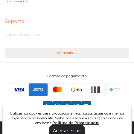
Termos de uso
Suporte
Cursos por concurso
Perguntas frequentes
Ver mais
Assinaturas
Fale conosco
Formas de pagamento
Principais Concursos
CNU
Utilizamos cookies para proporcionar aos nossos usuários a melhor
TCU
experiência no nosso site. Saiba mais sobre a utilização de cookies
em nossa
Política de Privacidade.
EBSERH
Aceitar e sair
DIREÇÃO CONCURSOS - CURSOS ONLINE PARA CONCURSOS. TODOS OS