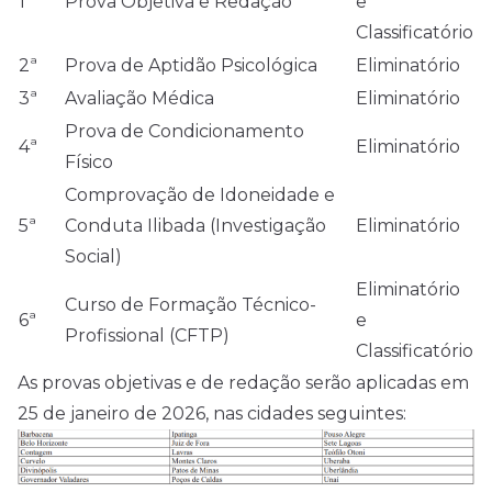
1ª
Prova Objetiva e Redação
e
Classificatório
2ª
Prova de Aptidão Psicológica
Eliminatório
3ª
Avaliação Médica
Eliminatório
Prova de Condicionamento
4ª
Eliminatório
Físico
Comprovação de Idoneidade e
5ª
Conduta Ilibada (Investigação
Eliminatório
Social)
Eliminatório
Curso de Formação Técnico-
6ª
e
Profissional (CFTP)
Classificatório
As provas objetivas e de redação serão aplicadas em
25 de janeiro de
2026
, nas cidades seguintes: