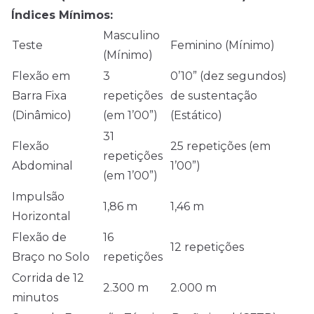
Índices Mínimos:
Masculino
Teste
Feminino (Mínimo)
(Mínimo)
Flexão em
3
0’10” (dez segundos)
Barra Fixa
repetições
de sustentação
(Dinâmico)
(em 1’00”)
(Estático)
31
Flexão
25 repetições (em
repetições
Abdominal
1’00”)
(em 1’00”)
Impulsão
1,86 m
1,46 m
Horizontal
Flexão de
16
12 repetições
Braço no Solo
repetições
Corrida de 12
2.300 m
2.000 m
minutos