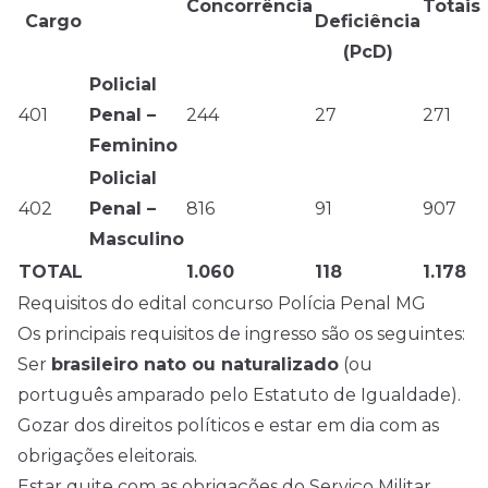
Concorrência
Totais
Cargo
Deficiência
(PcD)
Policial
401
Penal –
244
27
271
Feminino
Policial
402
Penal –
816
91
907
Masculino
TOTAL
1.060
118
1.178
Requisitos do edital concurso Polícia Penal MG
Os principais requisitos de ingresso são os seguintes:
Ser
brasileiro nato ou naturalizado
(ou
português amparado pelo Estatuto de Igualdade).
Gozar dos direitos políticos e estar em dia com as
obrigações eleitorais.
Estar quite com as obrigações do Serviço Militar,