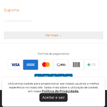
Suporte
Cursos por concurso
Perguntas frequentes
Ver mais
Assinaturas
Fale conosco
Formas de pagamento
Principais Concursos
CNU
Utilizamos cookies para proporcionar aos nossos usuários a melhor
TCU
experiência no nosso site. Saiba mais sobre a utilização de cookies
em nossa
Política de Privacidade.
EBSERH
Aceitar e sair
DIREÇÃO CONCURSOS - CURSOS ONLINE PARA CONCURSOS. TODOS OS
DIREITOS RESERVADOS. CNPJ: 32.161.525/0001-03
Banco do Brasil