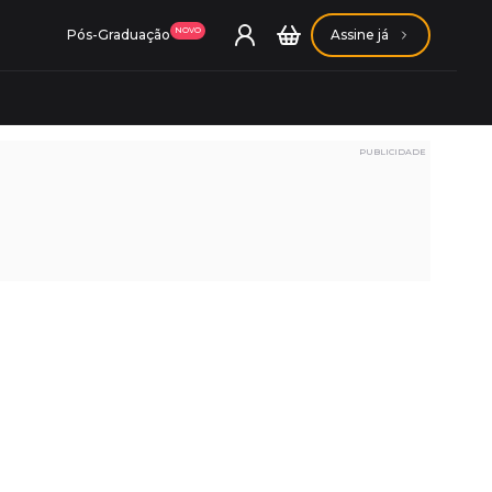
NOVO
Pós-Graduação
Assine já
PUBLICIDADE
ação Getúlio Vargas
ação Carlos Chagas
Conheça nossas assinaturas
Conheça nossas assinaturas