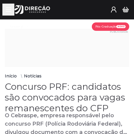
Open main menu
Assine já
Pós-Graduação
NOVO
PUBLICIDADE
Início
Notícias
Concurso PRF: candidatos
são convocados para vagas
remanescentes do CFP
O Cebraspe, empresa responsável pelo
concurso PRF (Polícia Rodoviária Federal),
divulgou documento com a convocação de