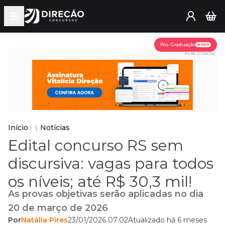
Open main menu
Assine já
Pós-Graduação
NOVO
PUBLICIDADE
Início
Notícias
Edital concurso RS sem
discursiva: vagas para todos
os níveis; até R$ 30,3 mil!
As provas objetivas serão aplicadas no dia
20 de março de 2026
Por
Natália Pires
23/01/2026 07:02
Atualizado há 6 meses