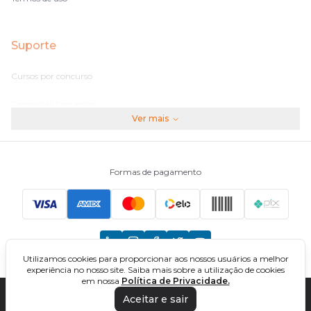
Suporte
Cursos por concurso
Perguntas frequentes
Ver mais
Assinaturas
Fale conosco
Formas de pagamento
Principais Concursos
CNU
Utilizamos cookies para proporcionar aos nossos usuários a melhor
TCU
experiência no nosso site. Saiba mais sobre a utilização de cookies
em nossa
Política de Privacidade.
EBSERH
Aceitar e sair
DIREÇÃO CONCURSOS - CURSOS ONLINE PARA CONCURSOS. TODOS OS
DIREITOS RESERVADOS. CNPJ: 32.161.525/0001-03