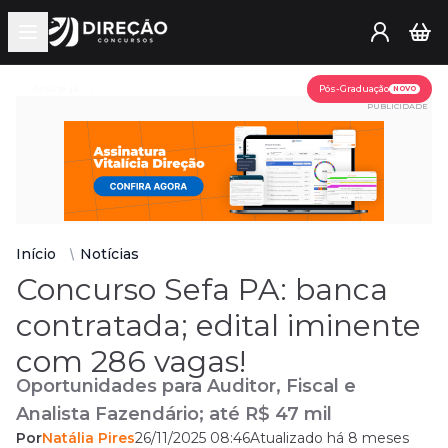
Open main menu
Assine já
Pós-Graduação
NOVO
PUBLICIDADE
Início
Notícias
Concurso Sefa PA: banca
contratada; edital iminente
com 286 vagas!
Oportunidades para Auditor, Fiscal e
Analista Fazendário; até R$ 47 mil
Por
Natália Pires
26/11/2025 08:46
Atualizado há 8 meses