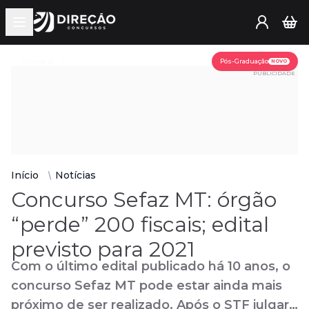
Open main menu
Assine já
Pós-Graduação
NOVO
PUBLICIDADE
Início
Notícias
Concurso Sefaz MT: órgão
“perde” 200 fiscais; edital
previsto para 2021
Com o último edital publicado há 10 anos, o
concurso Sefaz MT pode estar ainda mais
próximo de ser realizado. Após o STF julgar