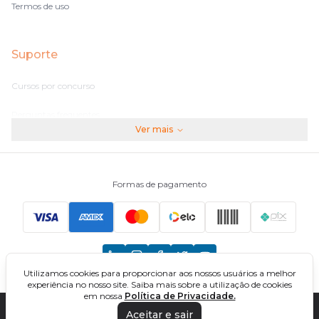
Termos de uso
Suporte
Cursos por concurso
Perguntas frequentes
Ver mais
Assinaturas
Fale conosco
Formas de pagamento
Principais Concursos
CNU
Utilizamos cookies para proporcionar aos nossos usuários a melhor
TCU
experiência no nosso site. Saiba mais sobre a utilização de cookies
em nossa
Política de Privacidade.
EBSERH
Aceitar e sair
DIREÇÃO CONCURSOS - CURSOS ONLINE PARA CONCURSOS. TODOS OS