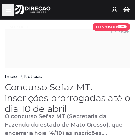
Open main menu
Assine já
Pós-Graduação
NOVO
PUBLICIDADE
Início
Notícias
Concurso Sefaz MT:
inscrições prorrogadas até o
dia 10 de abril
O concurso Sefaz MT (Secretaria da
Fazendo do estado de Mato Grosso), que
encerraria hoje (4/10) as inscrições,