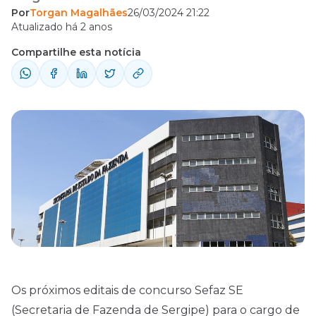
Por
Torgan Magalhães
26/03/2024 21:22
alterações! Foi aprovado, nesta terça-feira
Atualizado há 2 anos
(26), o projeto de lei que promove várias
Compartilhe esta notícia
alterações nos métodos de entrada para o
cargo. De acordo com o PL n° 8/2024, os
próximos certames terão, em edital, as ...
Os próximos editais de concurso Sefaz SE
(Secretaria de Fazenda de Sergipe) para o cargo de