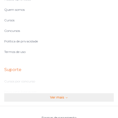
Quem somos
Cursos
Concursos
Política de privacidade
Termos de uso
Suporte
Cursos por concurso
Perguntas frequentes
Ver mais
Assinaturas
Fale conosco
Formas de pagamento