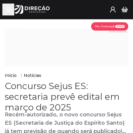
Open main menu
Assine já
Pós-Graduação
NOVO
PUBLICIDADE
Início
Notícias
Concurso Sejus ES:
secretaria prevê edital em
março de 2025
Recém-autorizado, o novo concurso Sejus
ES (Secretaria de Justiça do Espírito Santo)
já tem previsão de quando será publicado!