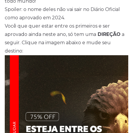
todo mundo!
Spoiler: o nome deles não vai sair no Diário Oficial
como aprovado em 2024.
Você que quer estar entre os primeiros e ser
aprovado ainda neste ano, só tem uma
DIREÇÃO
a
seguir. Clique na imagem abaixo e mude seu
destino: