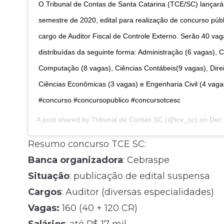
O Tribunal de Contas de Santa Catarina (TCE/SC) lançará,
semestre de 2020, edital para realização de concurso públ
cargo de Auditor Fiscal de Controle Externo. Serão 40 vag
distribuídas da seguinte forma: Administração (6 vagas), 
Computação (8 vagas), Ciências Contábeis(9 vagas), Direi
Ciências Econômicas (3 vagas) e Engenharia Civil (4 vaga
#concurso #concursopublico #concursotcesc
A post shared by
Tribunal de Contas SC
(@tce_sc) on
Dec 19,
Resumo concurso TCE SC:
Banca
organizadora
: Cebraspe
Situação
: publicação de edital suspensa
Cargos
: Auditor (diversas especialidades)
Vagas:
160 (40 + 120 CR)