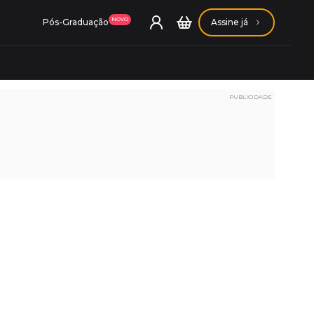
NOVO
Pós-Graduação
Assine já
PUBLICIDADE
ação Getúlio Vargas
ação Carlos Chagas
Conheça nossas assinaturas
Conheça nossas assinaturas