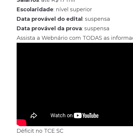
Salários
: até R$ 17 mil
Escolaridade
: nível superior
Data provável do edital
: suspensa
Data provável da prova
: suspensa
Assista a Webnário com TODAS as informa
Déficit no TCE SC