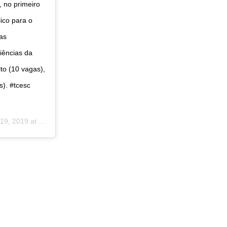
 no primeiro
ico para o
as
Ciências da
to (10 vagas),
s). #tcesc
 2019 at 2:00pm PST