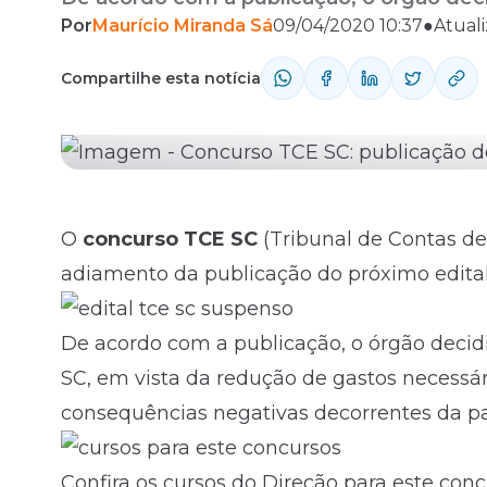
Por
Maurício Miranda Sá
09/04/2020 10:37
●
Atual
TCE SC, em vista da redução de gastos n
Fale com o time comercial
consequências negativas decorrentes da .
Compartilhe esta notícia
O
concurso TCE SC
(Tribunal de Contas de
adiamento da publicação do próximo
edita
De acordo com a publicação, o órgão decid
SC, em vista da redução de gastos necessá
consequências negativas decorrentes da p
Confira os cursos do Direção para este con