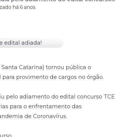
izado há 6 anos
ecessárias para o enfrentamento das
..
 Santa Catarina) tornou pública o
l
para provimento de cargos no órgão.
iu pelo adiamento do edital concurso TCE
rias para o enfrentamento das
andemia de Coronavírus.
curso