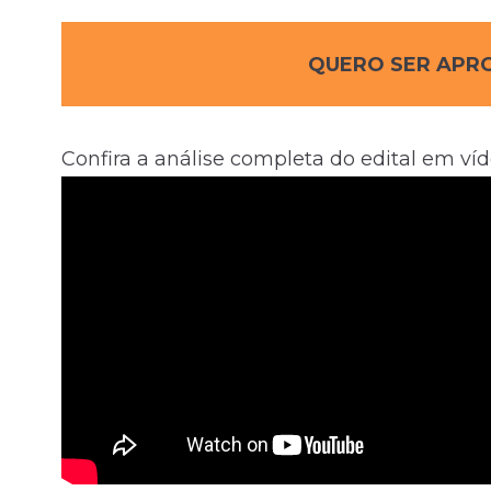
QUERO SER APRO
Confira a análise completa do edital em víd