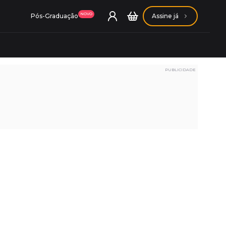
NOVO
Pós-Graduação
Assine já
PUBLICIDADE
ação Getúlio Vargas
ação Carlos Chagas
Conheça nossas assinaturas
Conheça nossas assinaturas