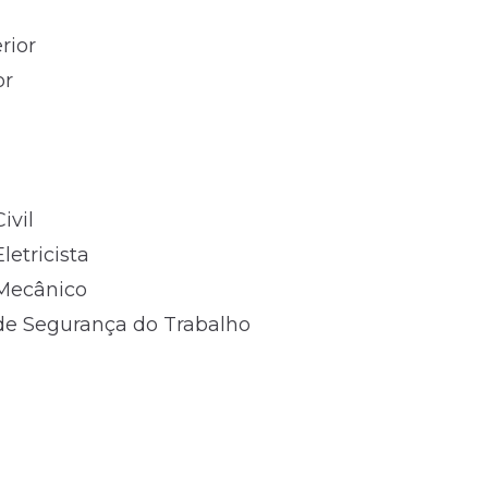
rior
or
ivil
etricista
 Mecânico
 de Segurança do Trabalho