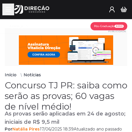
Open main menu
Assine já
Pós-Graduação
NOVO
PUBLICIDADE
Início
Notícias
Concurso TJ PR: saiba como
serão as provas; 60 vagas
de nível médio!
As provas serão aplicadas em 24 de agosto;
iniciais de R$ 9,5 mil
Por
Natália Pires
17/06/2025 18:39
Atualizado ano passado