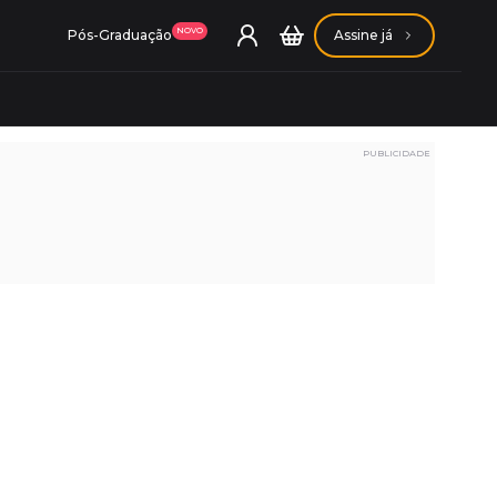
NOVO
Pós-Graduação
Assine já
PUBLICIDADE
ação Getúlio Vargas
ação Carlos Chagas
Conheça nossas assinaturas
Conheça nossas assinaturas