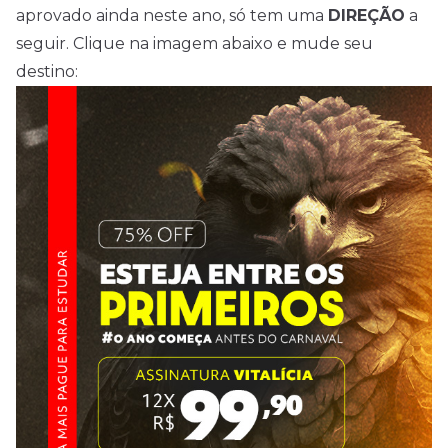
aprovado ainda neste ano, só tem uma
DIREÇÃO
a
seguir. Clique na imagem abaixo e mude seu
destino: