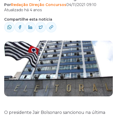
Por
Redação Direção Concursos
04/11/2021 09:10
Tribunal Regional Eleitoral de São Paulo
Atualizado há 4 anos
(concurso TRE SP). Das 225 vagas, 129 serão
Compartilhe esta notícia
destinadas ao cargo de técnico, que exige
formação apenas no ensino médio, e 96 ao
cargo de analista, cuja ...
O presidente Jair Bolsonaro sancionou na última