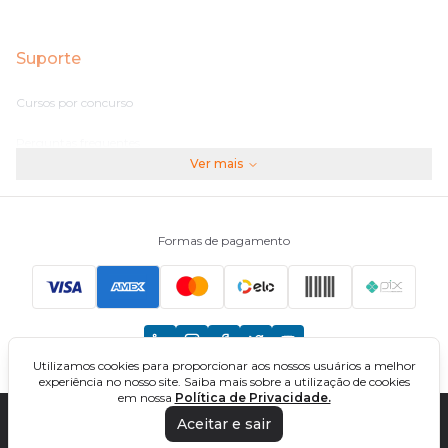
Suporte
Cursos por concurso
Perguntas frequentes
Ver mais
Assinaturas
Fale conosco
Formas de pagamento
Principais Concursos
CNU
Utilizamos cookies para proporcionar aos nossos usuários a melhor
TCU
experiência no nosso site. Saiba mais sobre a utilização de cookies
em nossa
Política de Privacidade.
EBSERH
Aceitar e sair
DIREÇÃO CONCURSOS - CURSOS ONLINE PARA CONCURSOS. TODOS OS
DIREITOS RESERVADOS. CNPJ: 32.161.525/0001-03