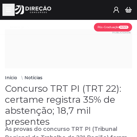
Open main menu
Assine já
Pós-Graduação
NOVO
PUBLICIDADE
Início
Notícias
Concurso TRT PI (TRT 22):
certame registra 35% de
abstenção; 18,7 mil
presentes
As provas do concurso TRT PI (Tribunal