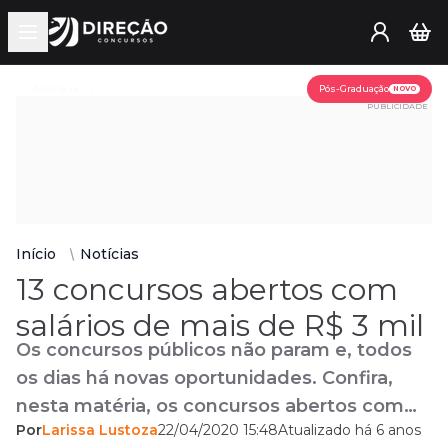
Open main menu
Assine já
Pós-Graduação
NOVO
PUBLICIDADE
Início
Notícias
13 concursos abertos com
salários de mais de R$ 3 mil
Os concursos públicos não param e, todos
os dias há novas oportunidades. Confira,
nesta matéria, os concursos abertos com
Por
Larissa Lustoza
22/04/2020 15:48
Atualizado há 6 anos
salários acima de R$ 3 mil.