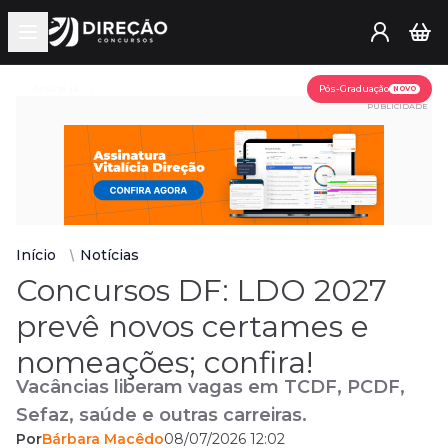
Open main menu
Assine já
Pós-Graduação
NOVO
PUBLICIDADE
Início
Notícias
Concursos DF: LDO 2027
prevê novos certames e
nomeações; confira!
Vacâncias liberam vagas em TCDF, PCDF,
Sefaz, saúde e outras carreiras.
Por
Bárbara Macêdo
08/07/2026 12:02