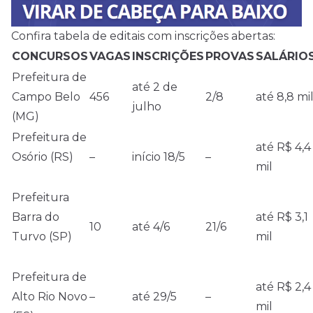
Confira tabela de editais com inscrições abertas:
CONCURSOS
VAGAS
INSCRIÇÕES
PROVAS
SALÁRIO
Prefeitura de
até 2 de
Campo Belo
456
2/8
até 8,8 mi
julho
(MG)
Prefeitura de
até R$ 4,4
Osório (RS)
–
início 18/5
–
mil
Prefeitura
Barra do
até R$ 3,1
10
até 4/6
21/6
Turvo (SP)
mil
Prefeitura de
até R$ 2,4
Alto Rio Novo
–
até 29/5
–
mil