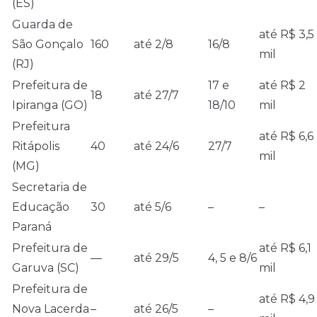
(ES)
Guarda de
até R$ 3,5
São Gonçalo
160
até 2/8
16/8
mil
(RJ)
Prefeitura de
17 e
até R$ 2
18
até 27/7
Ipiranga (GO)
18/10
mil
Prefeitura
até R$ 6,6
Ritápolis
40
até 24/6
27/7
mil
(MG)
Secretaria de
Educação
30
até 5/6
–
–
Paraná
Prefeitura de
até R$ 6,1
—
até 29/5
4, 5 e 8/6
Garuva (SC)
mil
Prefeitura de
até R$ 4,9
Nova Lacerda
–
até 26/5
–