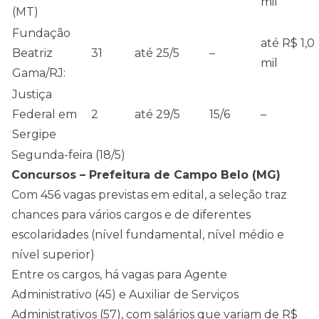
mil
(MT)
Fundação
até R$ 1,0
Beatriz
31
até 25/5
–
mil
Gama/RJ:
Justiça
Federal em
2
até 29/5
15/6
–
Sergipe
Segunda-feira (18/5)
Concursos – Prefeitura de Campo Belo (MG)
Com 456 vagas previstas em edital, a seleção traz
chances para vários cargos e de diferentes
escolaridades (nível fundamental,
nível médio
e
nível superior)
Entre os cargos, há vagas para Agente
Administrativo (45) e Auxiliar de Serviços
Administrativos (57), com salários que variam de R$