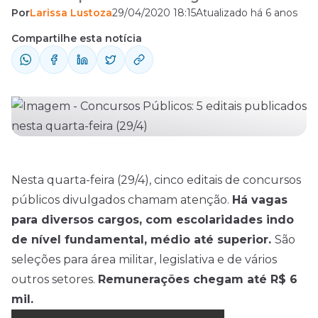
Por
Larissa Lustoza
29/04/2020 18:15
Atualizado há 6 anos
escolaridade.
Compartilhe esta notícia
Nesta quarta-feira (29/4), cinco editais de
concursos
públicos divulgados chamam atenção.
Há vagas
para diversos cargos, com escolaridades indo
de nível fundamental, médio até superior.
São
seleções para área militar, legislativa e de vários
outros setores.
Remunerações chegam até R$ 6
mil.