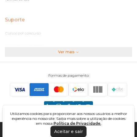
Suporte
Cursos por concurso
Perguntas frequentes
Ver mais
Assinaturas
Fale conosco
Formas de pagamento
Principais Concursos
CNU
Utilizamos cookies para proporcionar aos nossos usuários a melhor
TCU
experiência no nosso site. Saiba mais sobre a utilização de cookies
em nossa
Política de Privacidade.
EBSERH
Aceitar e sair
DIREÇÃO CONCURSOS - CURSOS ONLINE PARA CONCURSOS. TODOS OS
DIREITOS RESERVADOS. CNPJ: 32.161.525/0001-03