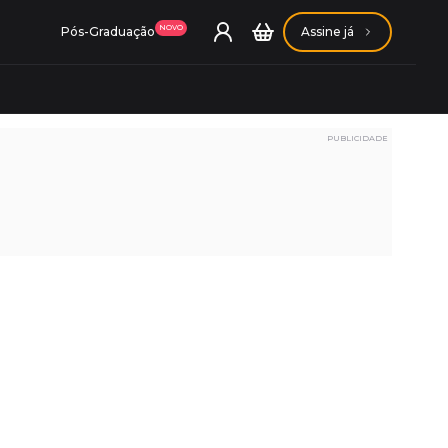
NOVO
Pós-Graduação
Assine já
PUBLICIDADE
ação Getúlio Vargas
ação Carlos Chagas
Conheça nossas assinaturas
Conheça nossas assinaturas