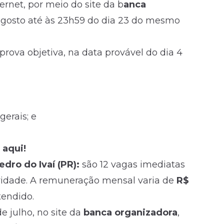
ternet, por meio do site da
b
anca
e agosto até às 23h59 do dia 23 do mesmo
prova objetiva, na data provável do dia 4
gerais; e
 aqui!
dro do Ivaí (PR):
são 12 vagas imediatas
laridade. A remuneração mensal varia de
R$
endido.
e julho, no site da
banca organizadora
,