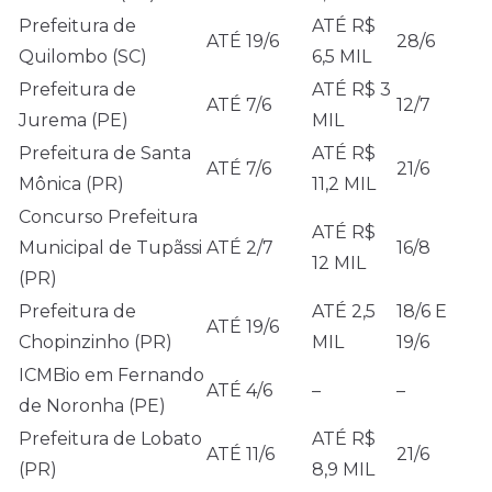
Prefeitura de
ATÉ R$
ATÉ 19/6
28/6
Quilombo (SC)
6,5 MIL
Prefeitura de
ATÉ R$ 3
ATÉ 7/6
12/7
Jurema (PE)
MIL
Prefeitura de Santa
ATÉ R$
ATÉ 7/6
21/6
Mônica (PR)
11,2 MIL
Concurso Prefeitura
ATÉ R$
Municipal de Tupãssi
ATÉ 2/7
16/8
12 MIL
(PR)
Prefeitura de
ATÉ 2,5
18/6 E
ATÉ 19/6
Chopinzinho (PR)
MIL
19/6
ICMBio em Fernando
ATÉ 4/6
–
–
de Noronha (PE)
Prefeitura de Lobato
ATÉ R$
ATÉ 11/6
21/6
(PR)
8,9 MIL