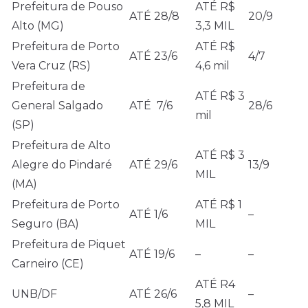
Prefeitura de Pouso
ATÉ R$
ATÉ 28/8
20/9
Alto (MG)
3,3 MIL
Prefeitura de Porto
ATÉ R$
ATÉ 23/6
4/7
Vera Cruz (RS)
4,6 mil
Prefeitura de
ATÉ R$ 3
General Salgado
ATÉ 7/6
28/6
mil
(SP)
Prefeitura de Alto
ATÉ R$ 3
Alegre do Pindaré
ATÉ 29/6
13/9
MIL
(MA)
Prefeitura de Porto
ATÉ R$ 1
ATÉ 1/6
–
Seguro (BA)
MIL
Prefeitura de Piquet
ATÉ 19/6
–
–
Carneiro (CE)
ATÉ R4
UNB/DF
ATÉ 26/6
–
5,8 MIL