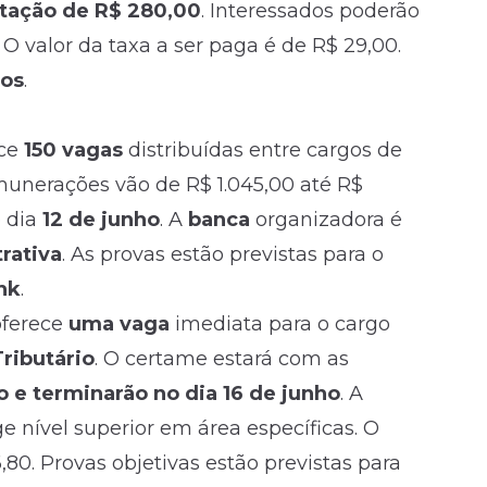
ntação de R$ 280,00
. Interessados poderão
 O valor da taxa a ser paga é de R$ 29,00.
sos
.
ece
150 vagas
distribuídas entre cargos de
munerações vão de R$ 1.045,00 até R$
 dia
12 de junho
. A
banca
organizadora é
rativa
. As provas estão previstas para o
nk
.
 oferece
uma vaga
imediata para o cargo
Tributário
. O certame estará com as
o e terminarão no dia 16 de junho
. A
ge nível superior em área específicas. O
6,80. Provas objetivas estão previstas para