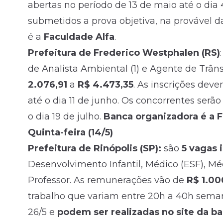
abertas no período de 13 de maio até o dia
submetidos a prova objetiva, na provável d
é a
Faculdade Alfa
.
Prefeitura de Frederico Westphalen (RS)
de Analista Ambiental (1) e Agente de Trân
2.076,91
a
R$ 4.473,35
. As inscrições dev
até o dia 11 de junho. Os concorrentes serão
o dia 19 de julho.
Banca organizadora é a 
Quinta-feira (14/5)
Prefeitura de Rinópolis (SP):
são
5 vagas 
Desenvolvimento Infantil, Médico (ESF), Mé
Professor. As remunerações vão de
R$ 1.00
trabalho que variam entre 20h a 40h semana
26/5 e
podem ser realizadas no site da ba