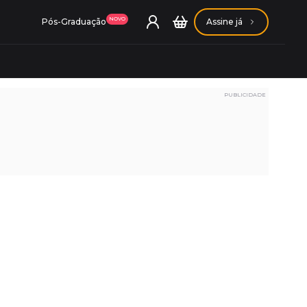
NOVO
Pós-Graduação
Assine já
PUBLICIDADE
ação Getúlio Vargas
ação Carlos Chagas
Conheça nossas assinaturas
Conheça nossas assinaturas