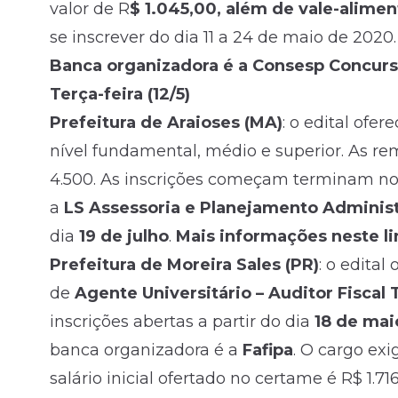
valor de R
$ 1.045,00, além de vale-alime
se inscrever do dia 11 a 24 de maio de 2020.
Banca organizadora é a Consesp Concur
Terça-feira (12/5)
Prefeitura de Araioses (MA)
: o edital ofer
nível fundamental, médio e superior. As re
4.500. As inscrições começam terminam no
a
LS Assessoria e Planejamento Administ
dia
19 de julho
.
Mais informações neste li
Prefeitura de Moreira Sales (PR)
: o edital
de
Agente Universitário – Auditor Fiscal 
inscrições abertas a partir do dia
18 de mai
banca organizadora é a
Fafipa
. O cargo exi
salário inicial ofertado no certame é R$ 1.71