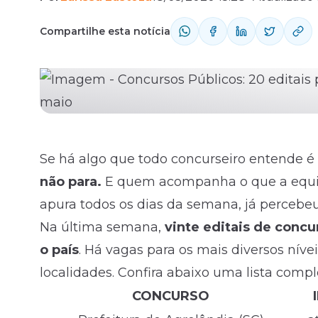
Compartilhe esta notícia
Fale com o time comercial
Se há algo que todo concurseiro entende é
não para.
E quem acompanha o que a equip
apura todos os dias da semana, já perceb
Na última semana,
vinte editais de concu
o país
. Há vagas para os mais diversos níve
localidades. Confira abaixo uma lista compl
CONCURSO