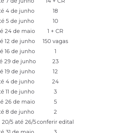
té 7 de junho
14 + CR
té 4 de junho
18
té 5 de junho
10
té 24 de maio
1 + CR
té 12 de junho
150 vagas
té 16 de junho
1
é 29 de junho
23
té 19 de junho
12
té 4 de junho
24
té 11 de junho
3
té 26 de maio
5
té 8 de junho
2
 20/5 até 26/5
conferir edital
té 31 de maio
3