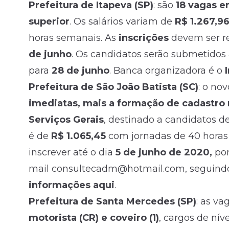
Prefeitura de Itapeva (SP)
: são
18 vagas e
superior
. Os salários variam de
R$ 1.267,9
horas semanais. As
inscrições
devem ser r
de junho
. Os candidatos serão submetidos a
para
28 de junho
. Banca organizadora é o
Prefeitura de São João Batista (SC)
: o no
imediatas, mais a formação de cadastro r
Serviços Gerais
, destinado a candidatos d
é de
R$ 1.065,45
com jornadas de 40 horas
inscrever até o dia
5 de junho de 2020,
por
mail consultecadm@hotmail.com, seguindo 
informações aqui
.
Prefeitura de Santa Mercedes (SP)
: as va
motorista (CR) e coveiro (1)
, cargos de nív