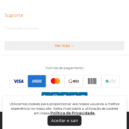
Suporte
Cursos por concurso
Perguntas frequentes
Ver mais
Assinaturas
Fale conosco
Formas de pagamento
Principais Concursos
CNU
Utilizamos cookies para proporcionar aos nossos usuários a melhor
TCU
experiência no nosso site. Saiba mais sobre a utilização de cookies
em nossa
Política de Privacidade.
EBSERH
Aceitar e sair
DIREÇÃO CONCURSOS - CURSOS ONLINE PARA CONCURSOS. TODOS OS
DIREITOS RESERVADOS. CNPJ: 32.161.525/0001-03