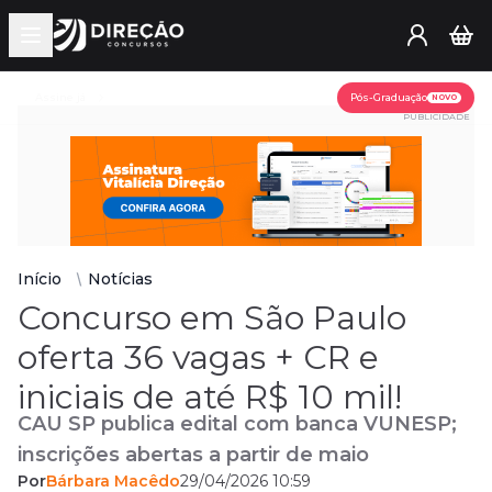
Open main menu
Assine já
Pós-Graduação
NOVO
PUBLICIDADE
Início
Notícias
Concurso em São Paulo
oferta 36 vagas + CR e
iniciais de até R$ 10 mil!
CAU SP publica edital com banca VUNESP;
inscrições abertas a partir de maio
Por
Bárbara Macêdo
29/04/2026 10:59