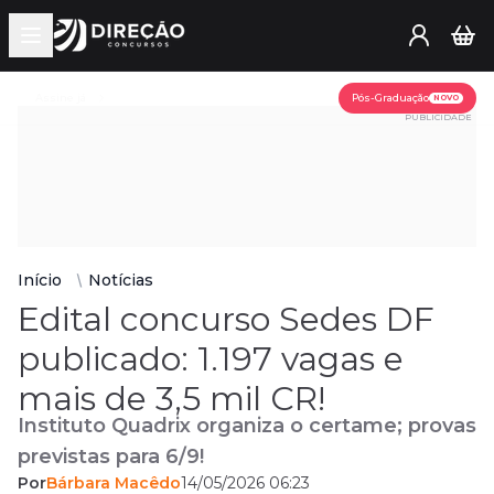
Open main menu
Assine já
Pós-Graduação
NOVO
PUBLICIDADE
Início
Notícias
Edital concurso Sedes DF
publicado: 1.197 vagas e
mais de 3,5 mil CR!
Instituto Quadrix organiza o certame; provas
previstas para 6/9!
Por
Bárbara Macêdo
14/05/2026 06:23