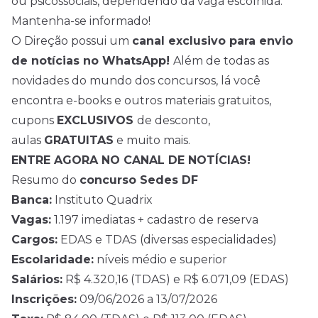
ou psicossociais, dependendo da vaga escolhida.
Mantenha-se informado!
O Direção possui um
canal exclusivo para envio
de
notícias
no WhatsApp!
Além de todas as
novidades do mundo dos concursos, lá você
encontra e-books e outros materiais gratuitos,
cupons
EXCLUSIVOS
de desconto,
aulas
GRATUITAS
e muito mais.
ENTRE AGORA NO CANAL DE NOTÍCIAS!
Resumo do
concurso Sedes DF
Banca:
Instituto Quadrix
Vagas:
1.197 imediatas + cadastro de reserva
Cargos:
EDAS e TDAS (diversas especialidades)
Escolaridade:
níveis médio e superior
Salários:
R$ 4.320,16 (TDAS) e R$ 6.071,09 (EDAS)
Inscrições:
09/06/2026 a 13/07/2026