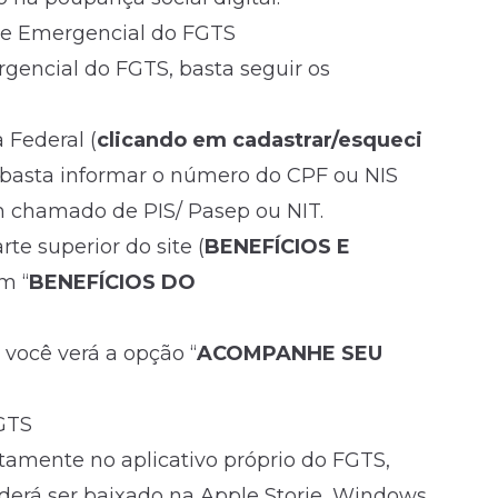
que Emergencial do FGTS
gencial do FGTS, basta seguir os
 Federal (
clicando em cadastrar/esqueci
, basta informar o número do CPF ou NIS
m chamado de PIS/ Pasep ou NIT.
rte superior do site (
BENEFÍCIOS E
m “
BENEFÍCIOS DO
 você verá a opção “
ACOMPANHE SEU
FGTS
tamente no aplicativo próprio do FGTS,
á ser baixado na Apple Storie, Windows