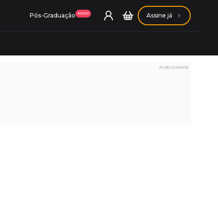
NOVO
Pós-Graduação
Assine já
PUBLICIDADE
ação Getúlio Vargas
ação Carlos Chagas
Conheça nossas assinaturas
Conheça nossas assinaturas