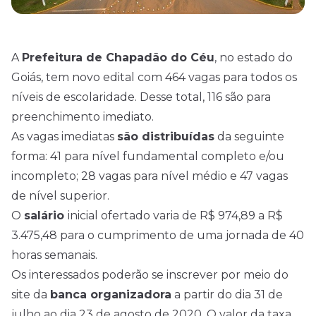
A
Prefeitura de Chapadão do Céu
, no estado do
Goiás, tem novo
edital
com 464 vagas para todos os
níveis de escolaridade. Desse total, 116 são para
preenchimento imediato.
As vagas imediatas
são distribuídas
da seguinte
forma: 41 para nível fundamental completo e/ou
incompleto; 28 vagas para
nível médio
e 47 vagas
de nível superior.
O
salário
inicial ofertado varia de R$ 974,89 a R$
3.475,48 para o cumprimento de uma jornada de 40
horas semanais.
Os interessados poderão se inscrever por meio do
site da
banca organizadora
a partir do dia 31 de
julho ao dia 23 de agosto de 2020. O valor da taxa