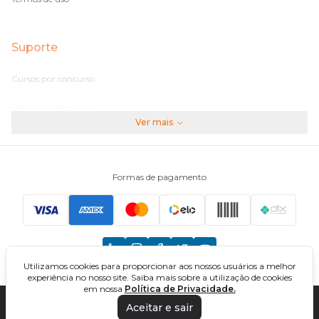
Suporte
Cursos por concurso
Perguntas frequentes
Ver mais
Assinaturas
Fale conosco
Formas de pagamento
Principais Concursos
CNU
Utilizamos cookies para proporcionar aos nossos usuários a melhor
TCU
experiência no nosso site. Saiba mais sobre a utilização de cookies
em nossa
Política de Privacidade.
EBSERH
Aceitar e sair
DIREÇÃO CONCURSOS - CURSOS ONLINE PARA CONCURSOS. TODOS OS
DIREITOS RESERVADOS. CNPJ: 32.161.525/0001-03