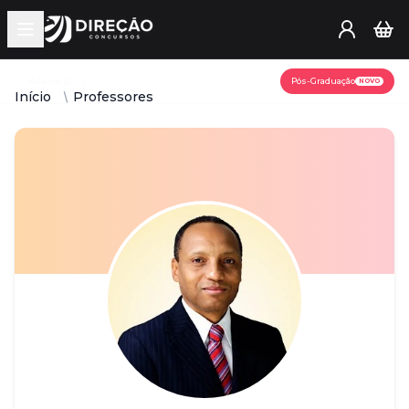
Open main menu
Assine já
Pós-Graduação
NOVO
Início
Professores