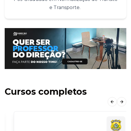
e Transporte.
Cursos completos
Previous
Next