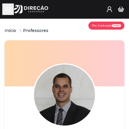
Open main menu
Assine já
Pós-Graduação
NOVO
Início
Professores